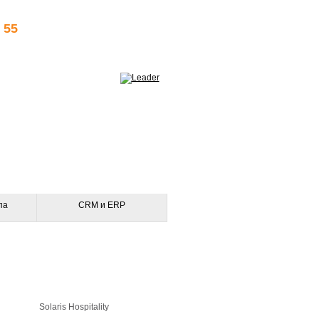
 55
па
CRM и ERP
Solaris Hospitality