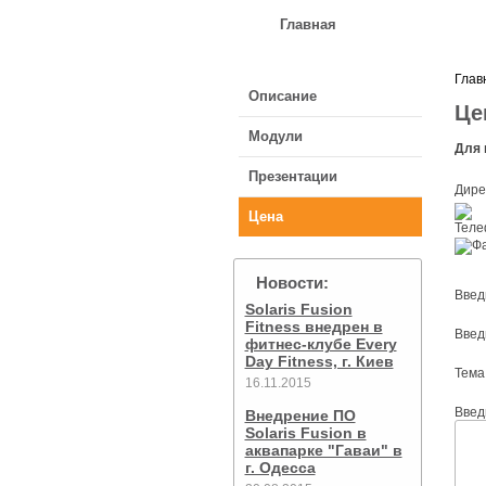
Главная
О компани
Глав
Описание
Це
Модули
Для 
Презентации
Дире
Цена
Новости:
Введ
Solaris Fusion
Fitness внедрен в
Введ
фитнес-клубе Every
Day Fitness, г. Киев
Тема
16.11.2015
Введ
Внедрение ПО
Solaris Fusion в
аквапарке "Гаваи" в
г. Одесса